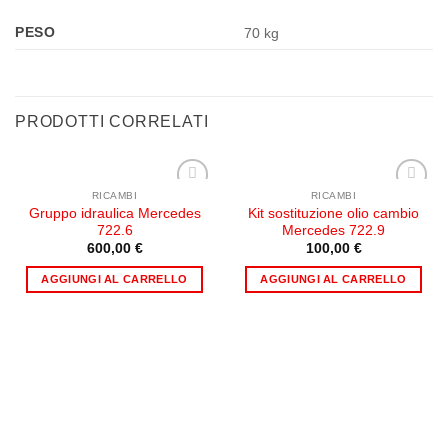
PESO
70 kg
PRODOTTI CORRELATI
RICAMBI
RICAMBI
Aggiungi
Aggiungi
Gruppo idraulica Mercedes
Kit sostituzione olio cambio
alla lista
alla lista
722.6
Mercedes 722.9
dei
dei
desideri
desideri
600,00
€
100,00
€
AGGIUNGI AL CARRELLO
AGGIUNGI AL CARRELLO