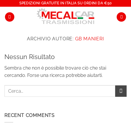
Salta
SPEDIZIONI GRATUITE IN ITALIA SU ORDINI DA €50
ai
contenuti
ARCHIVIO AUTORE:
GB MANIERI
Nessun Risultato
Sembra che non è possibile trovare ciò che stai
cercando. Forse una ricerca potrebbe aiutarti.
RECENT COMMENTS