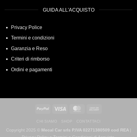
GUIDA ALL'ACQUISTO
Privacy Police
Termini e condizioni
Garanzia e Reso
Criteri di rimborso
Ordini e pagamenti
CHI SIAMO
SHOP
CONTATTACI
Copyright 2025 ©
Mecal Car srls P.IVA 02271380509 cod REA
|
Privacy Policy e Termini e Condizioni di Acquisto.